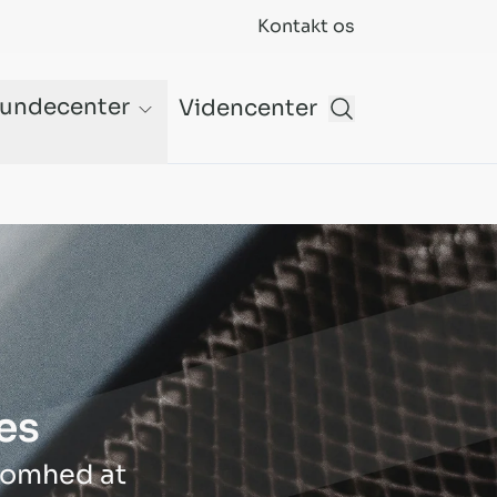
Kontakt os
undecenter
Videncenter
es
ksomhed at