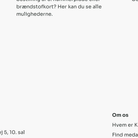
brændstofkort? Her kan du se alle
mulighederne.
Om os
Hvem er K
 5, 10. sal
Find meda