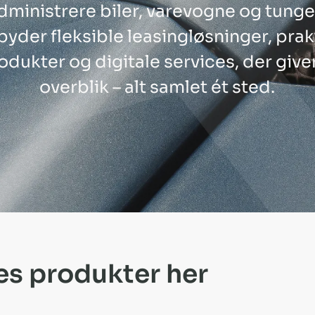
dministrere biler, varevogne og tunge
lbyder fleksible leasingløsninger, pra
odukter og digitale services, der giver
overblik – alt samlet ét sted.
s produkter her