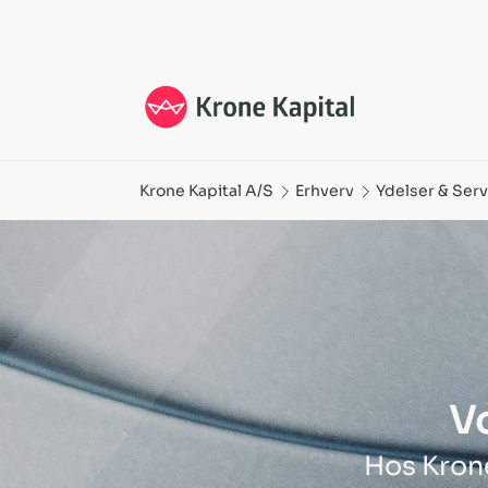
Erhvevsleasing af biler, varevogne og tunge køretøjer - 
Krone Kapital A/S
Erhverv
Ydelser & Serv
V
Hos Krone