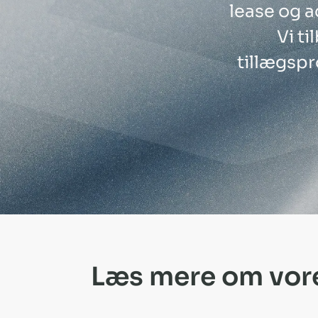
lease og a
Vi ti
tillægspr
Læs mere om vore