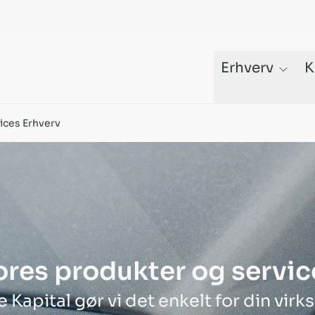
Erhverv
K
Fleksible løsninger | Krone Kapital | Krone Kapital
ices Erhverv
ores produkter og servic
 Kapital gør vi det enkelt for din vir