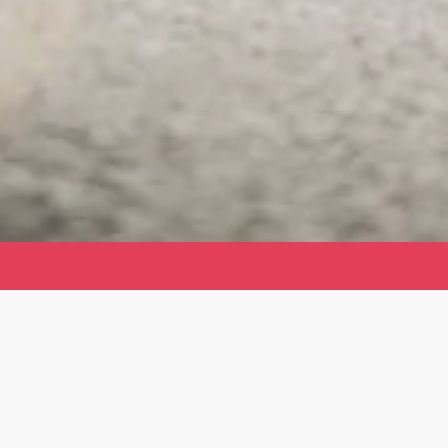
Er du klar til at komme i gang?
Så hjælper vi dig med, at få lavet den
bedste leasingløsning.