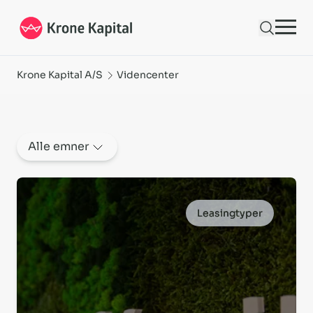
Videnscenter - Guides, leasingindsigt & gode råd | Krone Kapital | Krone Ka
Krone Kapital A/S
Videncenter
Alle emner
Du er nu i toppen af listen
Leasingtyper