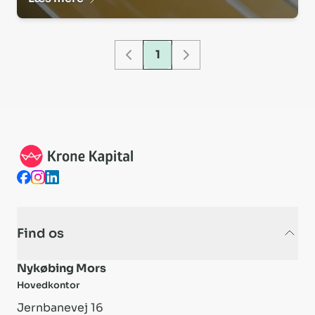
Opdateret: Side 1 af 1
1
1
Find os
Nykøbing Mors
Hovedkontor
Jernbanevej 16