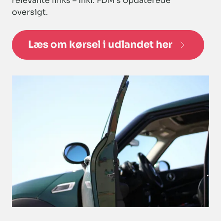
relevante links – inkl. FDM’s opdaterede
oversigt.
Læs om kørsel i udlandet her