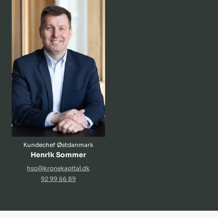
Kundechef Østdanmark
Henrik Sommer
hso@kronekapital.dk
92 99 66 89