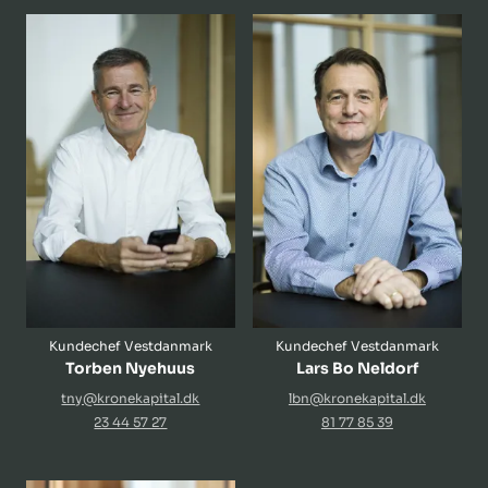
Kundechef Vestdanmark
Kundechef Vestdanmark
Torben Nyehuus
Lars Bo Neldorf
tny@kronekapital.dk
lbn@kronekapital.dk
23 44 57 27
81 77 85 39