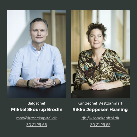
Salgschef
Kundechef Vestdanmark
Mikkel Skourup Brodin
Rikke Jeppesen Haaning
msb@kronekapital.dk
rjh@kronekapital.dk
30 21 29 65
30 21 29 55