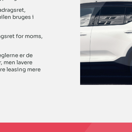
adragsret,
ilen bruges i
agsret for moms,
glerne er de
r, men lavere
øre leasing mere