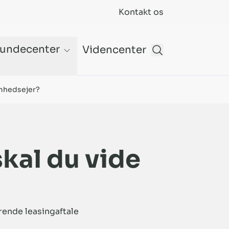
Kontakt os
undecenter
Videncenter
omhedsejer?
skal du vide
rende leasingaftale