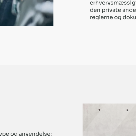
erhvervsmæssigt 
den private andel
reglerne og dok
ype og anvendelse: