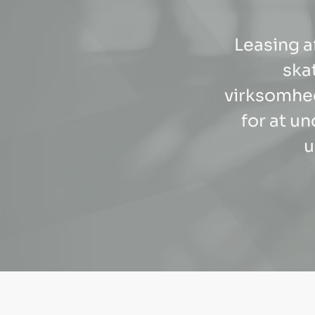
Leasing af
ska
virksomhed
for at u
u