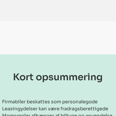
Kort opsummering
Firmabiler beskattes som personalegode
Leasingydelser kan være fradragsberettigede
Momsregler afhænger af biltype og anvendelse