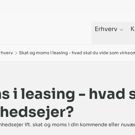
Erhverv
K
hedsejer? | Krone Kapital | Krone Kapital
rhverv
Skat og moms i leasing - hvad skal du vide som virks
 i leasing - hvad 
hedsejer?
mhedsejer ift. skat og moms i din kommende eller nuvæ