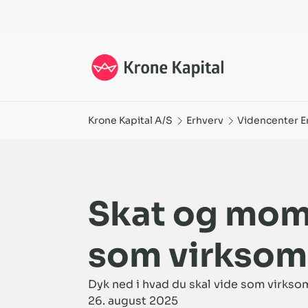
Skat og moms i leasing - hvad skal du vide som virksom
Krone Kapital A/S
Erhverv
Videncenter E
Skat og moms
som virksom
Dyk ned i hvad du skal vide som virkso
26. august 2025