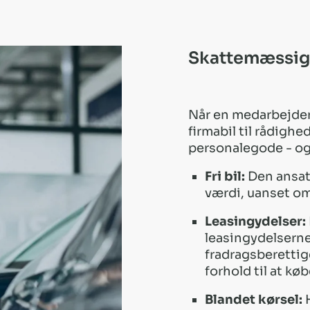
Skattemæssig
Når en medarbejder
firmabil til rådighe
personalegode - ogs
Fri bil:
Den ansatt
værdi, uanset om 
Leasingydelser:
leasingydelsern
fradragsberettige
forhold til at kø
Blandet kørsel:
H