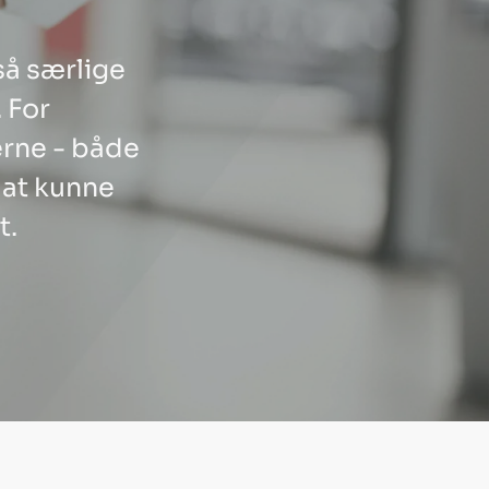
gså særlige
 For
erne - både
 at kunne
t.